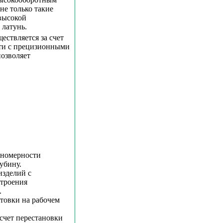
не только такие
 высокой
 латунь.
ествляется за счет
сти с прецизионными
позволяет
вномерности
убину.
изделий с
строения
.
товки на рабочем
счет перестановки