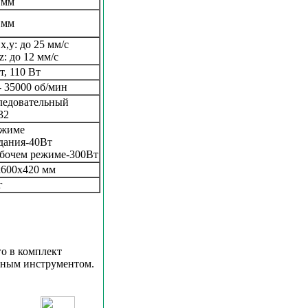
 мм
 мм
x,y: до 25 мм/с
z: до 12 мм/с
т, 110 Вт
- 35000 об/мин
ледовательный
32
ежиме
дания-40Вт
абочем режиме-300Вт
x600x420 мм
г
го в комплект
ьным инструментом.