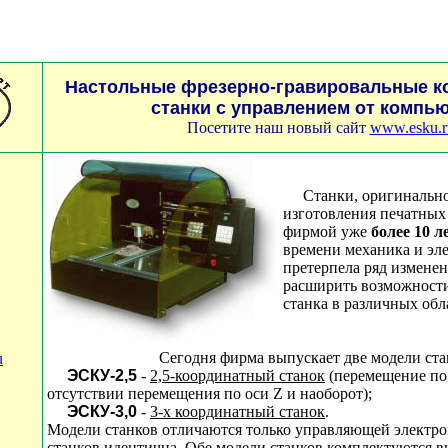
Настольные фрезерно-гравировальные 
станки с управлением от компь
Посетите наш новый сайт
www.esku.r
Станки, оригинально 
изготовления печатных
фирмой уже
более 10 л
времени механика и эл
претерпела ряд изменен
расширить возможности
станка в различных обл
Сегодня фирма выпускает две модели ста
u
ЭСКУ-2,5
-
2,5-координатный станок
(перемещение по
отсутствии перемещения по оси Z и наоборот);
ЭСКУ-3,0
-
3-х координатный станок
.
Модели станков отличаются только управляющей электр
станков идентична. Обе модели станков комплектуются 