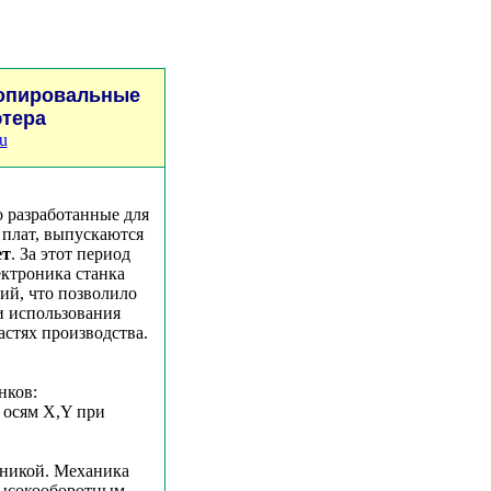
копировальные
ютера
u
разработанные для
 плат, выпускаются
ет
. За этот период
ектроника станка
ий, что позволило
 использования
астях производства.
нков:
 осям Х,Y при
оникой. Механика
высокооборотным