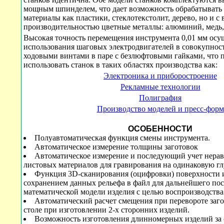
мощным шпинделем, что дает возможность обрабатывать 
материалы как пластики, стеклотекстолит, дерево, но и с
производительностью цветные металлы: алюминий, медь,
Высокая точность перемещения инструмента 0,01 мм осущ
использования шаговых электродвигателей в совокупно
ходовыми винтами в паре с безлюфтовыми гайками, что 
использовать станок в таких областях производства как:
Электроника и приборостроение
Рекламные технологии
Полиграфия
Производство моделей и пресс-форм
ОСОБЕННОСТИ
Полуавтоматическая функция смены инструмента.
Автоматическое измерение толщины заготовок
Автоматическое измерение и последующий учет нера
листовых материалов для гравирования на одинаковую гл
Функция 3D-сканирования (оцифровки) поверхности 
сохранением данных рельефа в файл для дальнейшего по
математической модели изделия с целью воспроизводства
Автоматический расчет смещения при перевороте заго
столе при изготовлении 2-х сторонних изделий.
Возможность изготовления длинномерных изделий за 