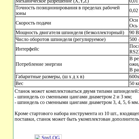
Механическое разрешение (X,Y,Z)
0,01
Точность позиционирования в пределах рабочей
0,02
зоны
Оси 
Скорость подачи
Ось 
Мощность двигателя шпинделя (безколлекторный)
90 В
Число оборотов шпинделя (регулируемое)
500 
Пос
Интерфейс
RS2
В р
Потребление энергии
ожи
В р
Габаритные размеры, (ш x д x в)
600
Вес
50 к
Станок может комплектоваться двумя типами шпинделей:
- шпиндель со сменными цангами диаметром 2 и 3 мм;
- шпиндель со сменными цангами диаметром 3, 4, 5, 6 мм.
Кроме стартового набора инструмента из 10 шт., входяще
поставки, станок может быть укомплектован дополнител